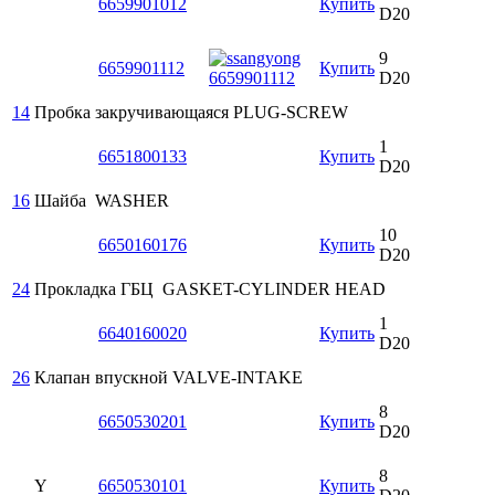
6659901012
Купить
D20
9
6659901112
Купить
D20
14
Пробка закручивающаяся
PLUG-SCREW
1
6651800133
Купить
D20
16
Шайба
WASHER
10
6650160176
Купить
D20
24
Прокладка ГБЦ
GASKET-CYLINDER HEAD
1
6640160020
Купить
D20
26
Клапан впускной
VALVE-INTAKE
8
6650530201
Купить
D20
8
Y
6650530101
Купить