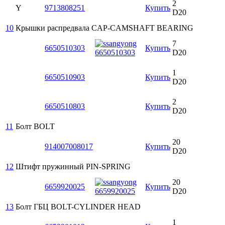
2
Y
9713808251
Купить
D20
10
Крышки распредвала
CAP-CAMSHAFT BEARING
7
6650510303
Купить
D20
1
6650510903
Купить
D20
2
6650510803
Купить
D20
11
Болт
BOLT
20
914007008017
Купить
D20
12
Штифт пружинный
PIN-SPRING
20
6659920025
Купить
D20
13
Болт ГБЦ
BOLT-CYLINDER HEAD
1