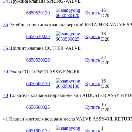
34
Пружина клапана
SPRING-VALVE
16
6650530120
Купить
D20
35
Ретейнер пружины клапана верхний
RETAINER-VALVE SP
16
6650530025
Купить
D20
36
Шплинт клапана
COTTER-VALVE
32
6650530026
Купить
D20
39
Рокер
FOLLOWER ASSY-FINGER
16
6650500130
Купить
D20
40
Толкатель клапана гидравлический
ADJUSTER ASSY-HYD
16
6650500025
Купить
D20
41
Клапан контроля возврата масла
VALVE ASSY-OIL RETUR
1
6651800132
Купить