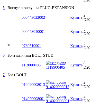
D20
5
Вогнутая заглушка
PLUG-EXPANSION
2
000443022002
Купить
D20
5
000443010001
Купить
D20
5
Y
9780510001
Купить
D20
6
Болт шпилька
BOLT-STUD
8
1119900405
Купить
D20
7
Болт
BOLT
2
914020008013
Купить
D20
2
914020008001
Купить
D20