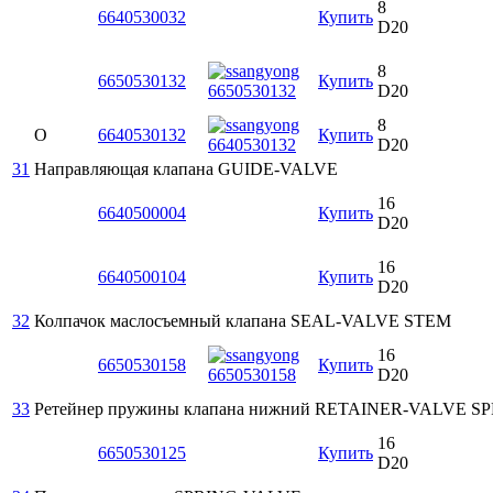
8
6640530032
Купить
D20
8
6650530132
Купить
D20
8
O
6640530132
Купить
D20
31
Направляющая клапана
GUIDE-VALVE
16
6640500004
Купить
D20
16
6640500104
Купить
D20
32
Колпачок маслосъемный клапана
SEAL-VALVE STEM
16
6650530158
Купить
D20
33
Ретейнер пружины клапана нижний
RETAINER-VALVE SP
16
6650530125
Купить
D20