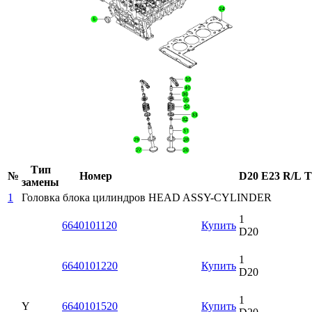
Тип
№
Номер
D20
E23
R/L
T
замены
1
Головка блока цилиндров
HEAD ASSY-CYLINDER
1
6640101120
Купить
D20
1
6640101220
Купить
D20
1
Y
6640101520
Купить