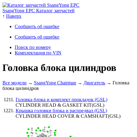
SsangYong EPC Каталог запчастей
↑
Наверх
Сообщить об ошибке
Сообщить об ошибке
Поиск по номеру
Комплектация по VIN
Головка блока цилиндров
Все модели
→
SsangYong Chairman
→
Двигатель
→ Головка
блока цилиндров
Головка блока и комплект прокладок (GSL)
CYLINDER HEAD & GASKET KIT(GSL)
Крышка головки блока и распредвал (GSL)
CYLINDER HEAD COVER & CAMSHAFT(GSL)