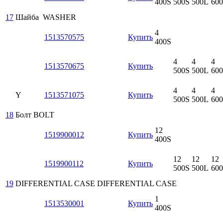
400S
500S
500L
60
17
Шайба
WASHER
4
1513570575
Купить
400S
4
4
4
1513570675
Купить
500S
500L
60
4
4
4
Y
1513571075
Купить
500S
500L
60
18
Болт
BOLT
12
1519900012
Купить
400S
12
12
12
1519900112
Купить
500S
500L
60
19
DIFFERENTIAL CASE
DIFFERENTIAL CASE
1
1513530001
Купить
400S