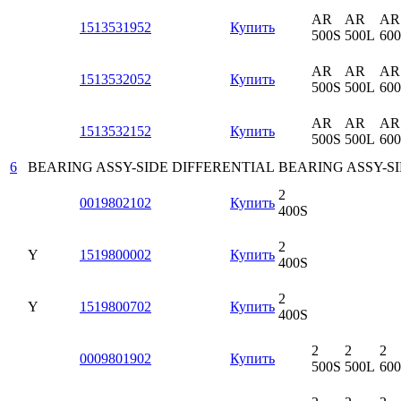
AR
AR
AR
1513531952
Купить
500S
500L
60
AR
AR
AR
1513532052
Купить
500S
500L
60
AR
AR
AR
1513532152
Купить
500S
500L
60
6
BEARING ASSY-SIDE DIFFERENTIAL
BEARING ASSY-SI
2
0019802102
Купить
400S
2
Y
1519800002
Купить
400S
2
Y
1519800702
Купить
400S
2
2
2
0009801902
Купить
500S
500L
60