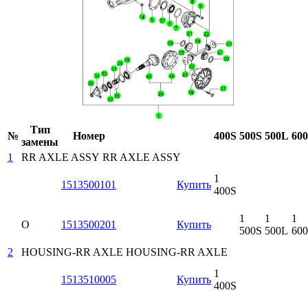
Тип
№
Номер
400S
500S
500L
60
замены
1
RR AXLE ASSY
RR AXLE ASSY
1
1513500101
Купить
400S
1
1
1
O
1513500201
Купить
500S
500L
60
2
HOUSING-RR AXLE
HOUSING-RR AXLE
1
1513510005
Купить
400S