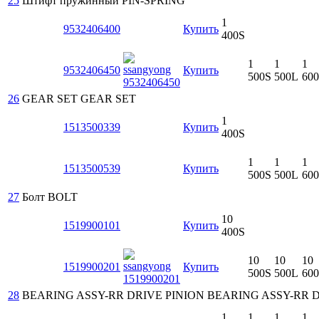
25
Штифт пружинный
PIN-SPRING
1
9532406400
Купить
400S
1
1
1
9532406450
Купить
500S
500L
60
26
GEAR SET
GEAR SET
1
1513500339
Купить
400S
1
1
1
1513500539
Купить
500S
500L
60
27
Болт
BOLT
10
1519900101
Купить
400S
10
10
10
1519900201
Купить
500S
500L
60
28
BEARING ASSY-RR DRIVE PINION
BEARING ASSY-RR D
1
1
1
1