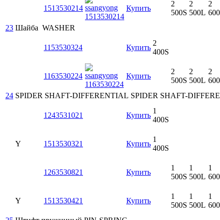
2
2
2
1513530214
Купить
500S
500L
60
23
Шайба
WASHER
2
1153530324
Купить
400S
2
2
2
1163530224
Купить
500S
500L
60
24
SPIDER SHAFT-DIFFERENTIAL
SPIDER SHAFT-DIFFER
1
1243531021
Купить
400S
1
Y
1513530321
Купить
400S
1
1
1
1263530821
Купить
500S
500L
60
1
1
1
Y
1513530421
Купить
500S
500L
60