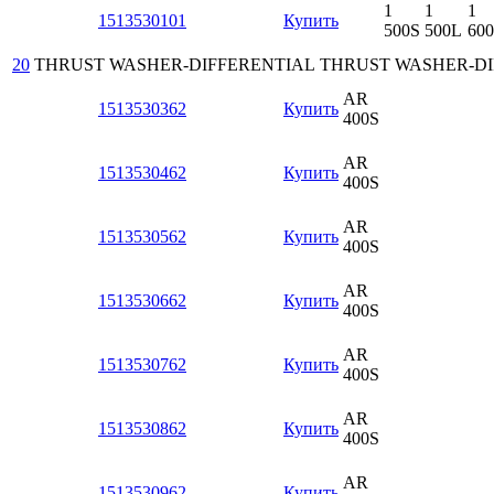
1
1
1
1513530101
Купить
500S
500L
60
20
THRUST WASHER-DIFFERENTIAL
THRUST WASHER-DI
AR
1513530362
Купить
400S
AR
1513530462
Купить
400S
AR
1513530562
Купить
400S
AR
1513530662
Купить
400S
AR
1513530762
Купить
400S
AR
1513530862
Купить
400S
AR
1513530962
Купить