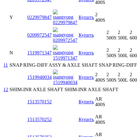
400S
2
Y
0229979847
Купить
400S
2
2
2
0209972547
Купить
500S
500L
60
2
2
2
N
1519971347
Купить
500S
500L
60
11
SNAP RING-DIFF ASSY & AXLE SHAFT
SNAP RING-DIFF
2
2
2
2
1519940034
Купить
400S
500S
500L
60
12
SHIM-INR AXLE SHAFT
SHIM-INR AXLE SHAFT
AR
1513570152
Купить
400S
AR
1513570252
Купить
400S
AR