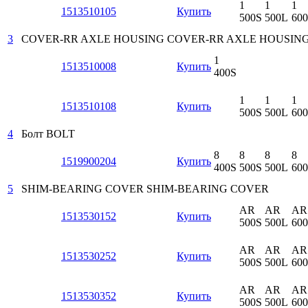
1
1
1
1513510105
Купить
500S
500L
60
3
COVER-RR AXLE HOUSING
COVER-RR AXLE HOUSIN
1
1513510008
Купить
400S
1
1
1
1513510108
Купить
500S
500L
60
4
Болт
BOLT
8
8
8
8
1519900204
Купить
400S
500S
500L
60
5
SHIM-BEARING COVER
SHIM-BEARING COVER
AR
AR
AR
1513530152
Купить
500S
500L
60
AR
AR
AR
1513530252
Купить
500S
500L
60
AR
AR
AR
1513530352
Купить
500S
500L
60