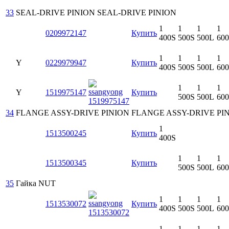
33
SEAL-DRIVE PINION
SEAL-DRIVE PINION
1
1
1
1
0209972147
Купить
400S
500S
500L
60
1
1
1
1
Y
0229979947
Купить
400S
500S
500L
60
1
1
1
Y
1519975147
Купить
500S
500L
60
34
FLANGE ASSY-DRIVE PINION
FLANGE ASSY-DRIVE PI
1
1513500245
Купить
400S
1
1
1
1513500345
Купить
500S
500L
60
35
Гайка
NUT
1
1
1
1
1513530072
Купить
400S
500S
500L
60
1
1
1
1