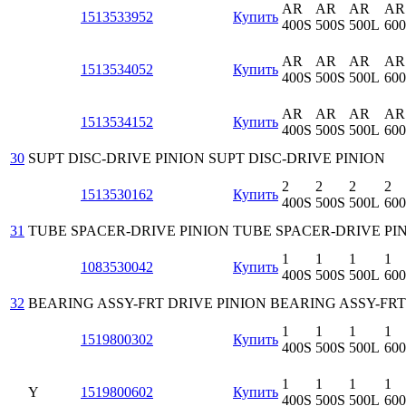
AR
AR
AR
AR
1513533952
Купить
400S
500S
500L
60
AR
AR
AR
AR
1513534052
Купить
400S
500S
500L
60
AR
AR
AR
AR
1513534152
Купить
400S
500S
500L
60
30
SUPT DISC-DRIVE PINION
SUPT DISC-DRIVE PINION
2
2
2
2
1513530162
Купить
400S
500S
500L
60
31
TUBE SPACER-DRIVE PINION
TUBE SPACER-DRIVE PI
1
1
1
1
1083530042
Купить
400S
500S
500L
60
32
BEARING ASSY-FRT DRIVE PINION
BEARING ASSY-FRT
1
1
1
1
1519800302
Купить
400S
500S
500L
60
1
1
1
1
Y
1519800602
Купить
400S
500S
500L
60