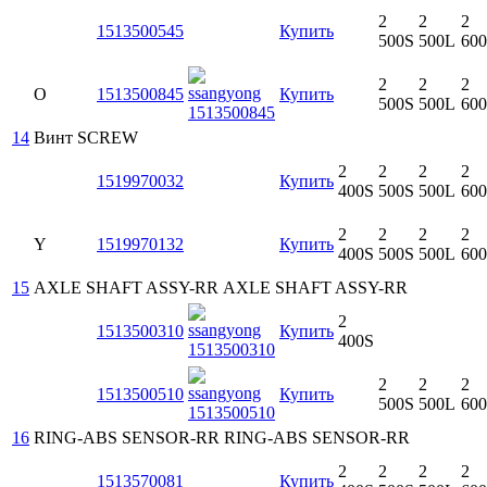
2
2
2
1513500545
Купить
500S
500L
60
2
2
2
O
1513500845
Купить
500S
500L
60
14
Винт
SCREW
2
2
2
2
1519970032
Купить
400S
500S
500L
60
2
2
2
2
Y
1519970132
Купить
400S
500S
500L
60
15
AXLE SHAFT ASSY-RR
AXLE SHAFT ASSY-RR
2
1513500310
Купить
400S
2
2
2
1513500510
Купить
500S
500L
60
16
RING-ABS SENSOR-RR
RING-ABS SENSOR-RR
2
2
2
2
1513570081
Купить