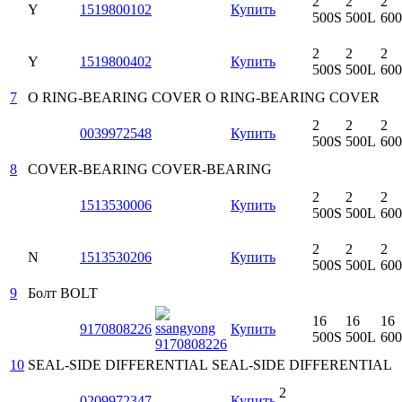
2
2
2
Y
1519800102
Купить
500S
500L
60
2
2
2
Y
1519800402
Купить
500S
500L
60
7
O RING-BEARING COVER
O RING-BEARING COVER
2
2
2
0039972548
Купить
500S
500L
60
8
COVER-BEARING
COVER-BEARING
2
2
2
1513530006
Купить
500S
500L
60
2
2
2
N
1513530206
Купить
500S
500L
60
9
Болт
BOLT
16
16
16
9170808226
Купить
500S
500L
60
10
SEAL-SIDE DIFFERENTIAL
SEAL-SIDE DIFFERENTIAL
2
0209972347
Купить