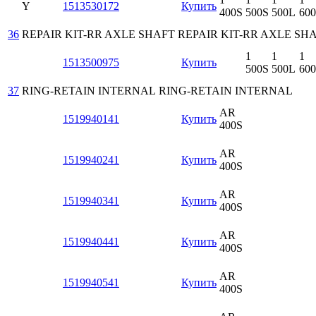
Y
1513530172
Купить
400S
500S
500L
60
36
REPAIR KIT-RR AXLE SHAFT
REPAIR KIT-RR AXLE SH
1
1
1
1513500975
Купить
500S
500L
60
37
RING-RETAIN INTERNAL
RING-RETAIN INTERNAL
AR
1519940141
Купить
400S
AR
1519940241
Купить
400S
AR
1519940341
Купить
400S
AR
1519940441
Купить
400S
AR
1519940541
Купить
400S