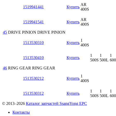
AR
1519941441
Купить
400S
AR
1519941541
Купить
400S
45
DRIVE PINION
DRIVE PINION
1
1513530310
Купить
400S
1
1
1
1513530410
Купить
500S
500L
60
46
RING GEAR
RING GEAR
1
1513530212
Купить
400S
1
1
1
1513530312
Купить
500S
500L
60
© 2013–2026
Каталог запчастей SsangYong EPC
Контакты