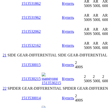
AR
AR
AR
1513531862
Купить
500S
500L
60
AR
AR
AR
1513531962
Купить
500S
500L
60
AR
AR
AR
1513532062
Купить
500S
500L
60
AR
AR
AR
1513532162
Купить
500S
500L
60
21
SIDE GEAR-DIFFERENTIAL
SIDE GEAR-DIFFERENTIAL
2
1513530015
Купить
400S
2
2
2
1513530215
Купить
500S
500L
60
22
SPIDER GEAR-DIFFERENTIAL
SPIDER GEAR-DIFFEREN
2
1513530014
Купить
400S