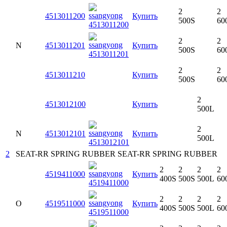
2
2
4513011200
Купить
500S
60
2
2
N
4513011201
Купить
500S
60
2
2
4513011210
Купить
500S
60
2
4513012100
Купить
500L
2
N
4513012101
Купить
500L
2
SEAT-RR SPRING RUBBER
SEAT-RR SPRING RUBBER
2
2
2
2
4519411000
Купить
400S
500S
500L
60
2
2
2
2
O
4519511000
Купить
400S
500S
500L
60