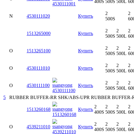
400S
500S
500L
60
2
2
N
4530111020
Купить
500S
60
2
2
2
1513265000
Купить
500S
500L
60
2
2
2
O
1513265100
Купить
500S
500L
60
2
2
2
O
4530111010
Купить
500S
500L
60
2
2
2
O
4530111100
Купить
500S
500L
60
5
RUBBER BUFFER-RR SHK/ABS-UPR
RUBBER BUFFER-R
2
2
2
2
1513260168
Купить
400S
500S
500L
60
2
2
2
2
O
4539211010
Купить
400S
500S
500L
60