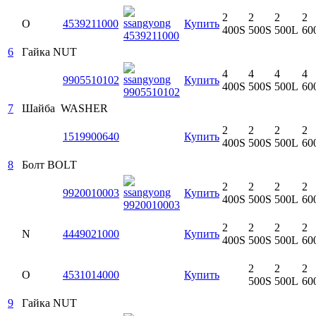
2
2
2
2
O
4539211000
Купить
400S
500S
500L
60
6
Гайка
NUT
4
4
4
4
9905510102
Купить
400S
500S
500L
60
7
Шайба
WASHER
2
2
2
2
1519900640
Купить
400S
500S
500L
60
8
Болт
BOLT
2
2
2
2
9920010003
Купить
400S
500S
500L
60
2
2
2
2
N
4449021000
Купить
400S
500S
500L
60
2
2
2
O
4531014000
Купить
500S
500L
60
9
Гайка
NUT