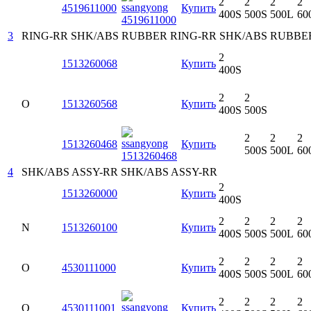
2
2
2
2
4519611000
Купить
400S
500S
500L
60
3
RING-RR SHK/ABS RUBBER
RING-RR SHK/ABS RUBBE
2
1513260068
Купить
400S
2
2
O
1513260568
Купить
400S
500S
2
2
2
1513260468
Купить
500S
500L
60
4
SHK/ABS ASSY-RR
SHK/ABS ASSY-RR
2
1513260000
Купить
400S
2
2
2
2
N
1513260100
Купить
400S
500S
500L
60
2
2
2
2
O
4530111000
Купить
400S
500S
500L
60
2
2
2
2
O
4530111001
Купить