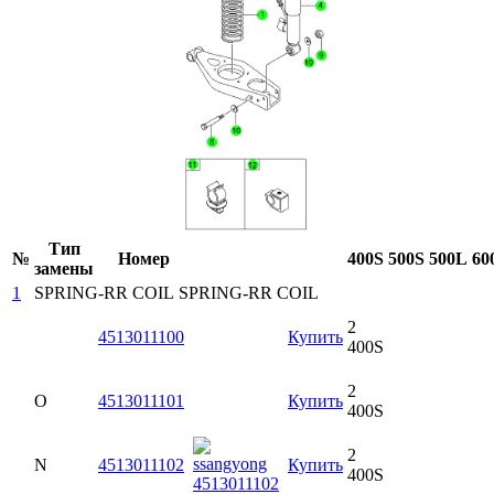
Тип
№
Номер
400S
500S
500L
60
замены
1
SPRING-RR COIL
SPRING-RR COIL
2
4513011100
Купить
400S
2
O
4513011101
Купить
400S
2
N
4513011102
Купить
400S