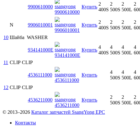
2
2
2
2
9900610000
Купить
400S
500S
500L
60
2
2
2
2
N
9906010001
Купить
400S
500S
500L
60
10
Шайба
WASHER
4
4
4
4
934141000E
Купить
400S
500S
500L
60
11
CLIP
CLIP
4
4
4
4536111000
Купить
500S
500L
60
12
CLIP
CLIP
2
2
2
4536211000
Купить
500S
500L
60
© 2013–2026
Каталог запчастей SsangYong EPC
Контакты