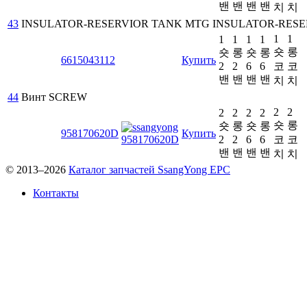
밴
밴
밴
밴
치
치
43
INSULATOR-RESERVIOR TANK MTG
INSULATOR-RESE
1
1
1
1
1
1
숏
롱
숏
롱
숏
롱
6615043112
Купить
2
2
6
6
코
코
밴
밴
밴
밴
치
치
44
Винт
SCREW
2
2
2
2
2
2
숏
롱
숏
롱
숏
롱
958170620D
Купить
2
2
6
6
코
코
밴
밴
밴
밴
치
치
© 2013–2026
Каталог запчастей SsangYong EPC
Контакты