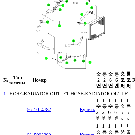
숏
롱
숏
롱
숏
롱
Тип
№
Номер
2
2
6
6
코
코
R
замены
밴
밴
밴
밴
치
치
1
HOSE-RADIATOR OUTLET
HOSE-RADIATOR OUTLET
1
1
1
1
1
1
숏
롱
숏
롱
숏
롱
6615014782
Купить
2
2
6
6
코
코
밴
밴
밴
밴
치
치
1
1
1
1
1
1
숏
롱
숏
롱
숏
롱