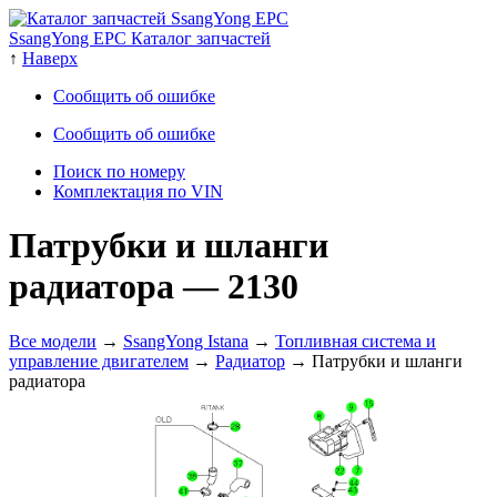
SsangYong EPC Каталог запчастей
↑
Наверх
Сообщить об ошибке
Сообщить об ошибке
Поиск по номеру
Комплектация по VIN
Патрубки и шланги
радиатора
— 2130
Все модели
→
SsangYong Istana
→
Топливная система и
управление двигателем
→
Радиатор
→ Патрубки и шланги
радиатора