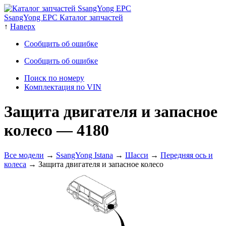
SsangYong EPC Каталог запчастей
↑
Наверх
Сообщить об ошибке
Сообщить об ошибке
Поиск по номеру
Комплектация по VIN
Защита двигателя и запасное
колесо
— 4180
Все модели
→
SsangYong Istana
→
Шасси
→
Передняя ось и
колеса
→ Защита двигателя и запасное колесо