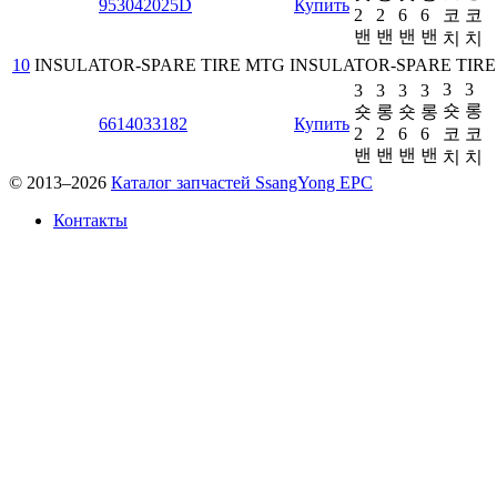
953042025D
Купить
2
2
6
6
코
코
밴
밴
밴
밴
치
치
10
INSULATOR-SPARE TIRE MTG
INSULATOR-SPARE TIR
3
3
3
3
3
3
숏
롱
숏
롱
숏
롱
6614033182
Купить
2
2
6
6
코
코
밴
밴
밴
밴
치
치
© 2013–2026
Каталог запчастей SsangYong EPC
Контакты