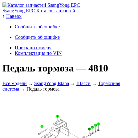
SsangYong EPC Каталог запчастей
↑
Наверх
Сообщить об ошибке
Сообщить об ошибке
Поиск по номеру
Комплектация по VIN
Педаль тормоза
— 4810
Все модели
→
SsangYong Istana
→
Шасси
→
Тормозная
система
→ Педаль тормоза