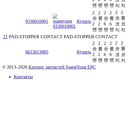
밴
밴
밴
밴
치
치
2
2
2
2
2
2
숏
롱
숏
롱
숏
롱
9330010001
Купить
2
2
6
6
코
코
밴
밴
밴
밴
치
치
21
PAD-STOPPER CONTACT
PAD-STOPPER CONTACT
2
2
2
2
2
2
숏
롱
숏
롱
숏
롱
6613013085
Купить
2
2
6
6
코
코
밴
밴
밴
밴
치
치
© 2013–2026
Каталог запчастей SsangYong EPC
Контакты