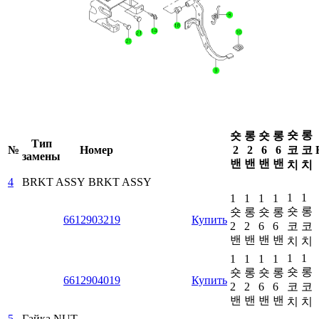
숏
롱
숏
롱
숏
롱
Тип
№
Номер
2
2
6
6
코
코
замены
밴
밴
밴
밴
치
치
4
BRKT ASSY
BRKT ASSY
1
1
1
1
1
1
숏
롱
숏
롱
숏
롱
6612903219
Купить
2
2
6
6
코
코
밴
밴
밴
밴
치
치
1
1
1
1
1
1
숏
롱
숏
롱
숏
롱
6612904019
Купить
2
2
6
6
코
코
밴
밴
밴
밴
치
치
5
Гайка
NUT