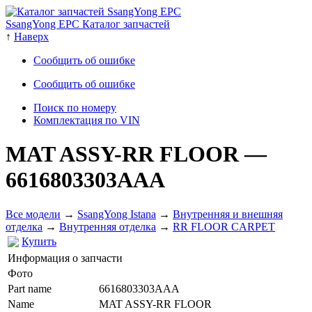
SsangYong EPC Каталог запчастей
↑
Наверх
Сообщить об ошибке
Сообщить об ошибке
Поиск по номеру
Комплектация по VIN
MAT ASSY-RR FLOOR
—
6616803303AAA
Все модели
→
SsangYong Istana
→
Внутренняя и внешняя
отделка
→
Внутренняя отделка
→
RR FLOOR CARPET
Купить
Информация о запчасти
Фото
Part name
6616803303AAA
Name
MAT ASSY-RR FLOOR