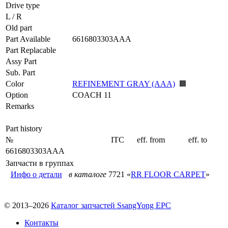
Drive type
L / R
Old part
Part Available
6616803303AAA
Part Replacable
Assy Part
Sub. Part
Color
REFINEMENT GRAY (AAA)
Option
COACH 11
Remarks
Part history
№
ITC
eff. from
eff. to
6616803303AAA
Запчасти в группах
Инфо о детали
в каталоге
7721 «
RR FLOOR CARPET
»
© 2013–2026
Каталог запчастей SsangYong EPC
Контакты