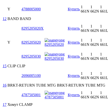
1
1
1
Y
4788005000
Купить
661N
662N
661
12
BAND
BAND
1
1
1
8295205020X
Купить
661N
662N
661
1
1
1
Y
8295205020
Купить
661N
662N
661
1
1
1
8295205030
Купить
661N
662N
661
15
CLIP
CLIP
1
1
1
2696005100
Купить
661N
662N
661
16
BRKT-RETURN TUBE MTG
BRKT-RETURN TUBE MTG
1
1
1
4787505001
Купить
661N
662N
661
17
Хомут
CLAMP