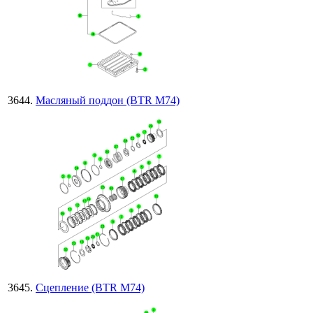
Масляный поддон (BTR M74)
Сцепление (BTR M74)