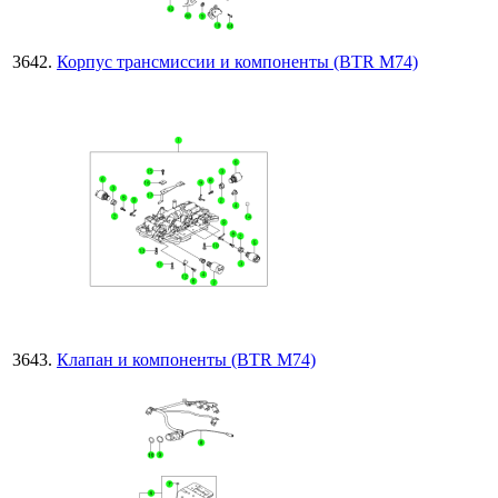
Корпус трансмиссии и компоненты (BTR M74)
Клапан и компоненты (BTR M74)