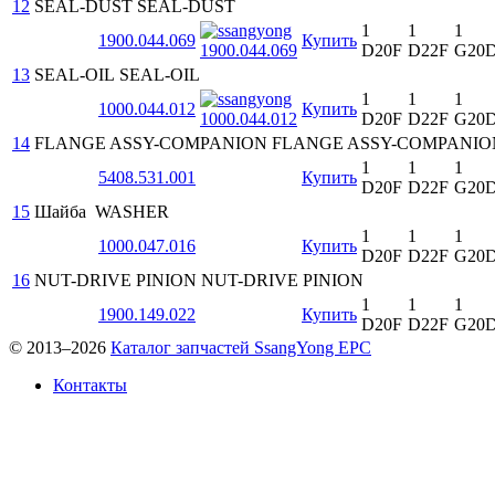
12
SEAL-DUST
SEAL-DUST
1
1
1
1900.044.069
Купить
D20F
D22F
G20
13
SEAL-OIL
SEAL-OIL
1
1
1
1000.044.012
Купить
D20F
D22F
G20
14
FLANGE ASSY-COMPANION
FLANGE ASSY-COMPANIO
1
1
1
5408.531.001
Купить
D20F
D22F
G20
15
Шайба
WASHER
1
1
1
1000.047.016
Купить
D20F
D22F
G20
16
NUT-DRIVE PINION
NUT-DRIVE PINION
1
1
1
1900.149.022
Купить
D20F
D22F
G20
© 2013–2026
Каталог запчастей SsangYong EPC
Контакты