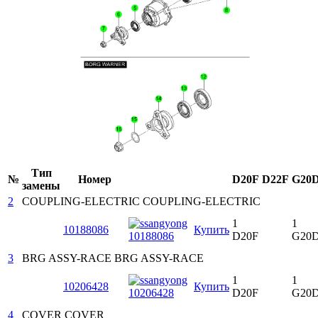
Тип
№
Номер
D20F
D22F
G20
замены
2
COUPLING-ELECTRIC
COUPLING-ELECTRIC
1
1
10188086
Купить
D20F
G20
3
BRG ASSY-RACE
BRG ASSY-RACE
1
1
10206428
Купить
D20F
G20
4
COVER
COVER