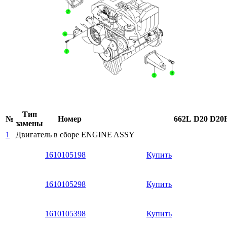
Тип
№
Номер
662L
D20
D20
замены
1
Двигатель в сборе
ENGINE ASSY
1610105198
Купить
1610105298
Купить
1610105398
Купить