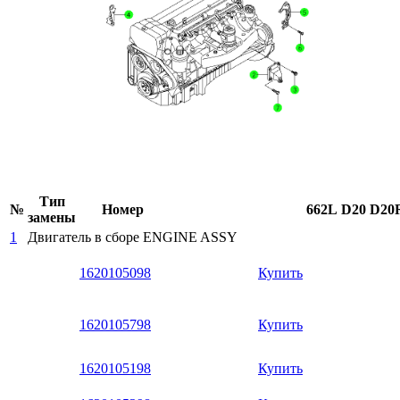
Тип
№
Номер
662L
D20
D20
замены
1
Двигатель в сборе
ENGINE ASSY
1620105098
Купить
1620105798
Купить
1620105198
Купить