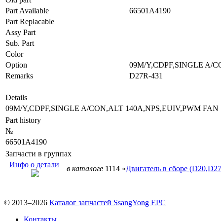
Part Available
66501A4190
Part Replacable
Assy Part
Sub. Part
Color
Option
09M/Y,CDPF,SINGLE A/C
Remarks
D27R-431
Details
09M/Y,CDPF,SINGLE A/CON,ALT 140A,NPS,EUIV,PWM FAN
Part history
№
66501A4190
Запчасти в группах
Инфо о детали
в каталоге
1114 «
Двигатель в сборе (D20,D27
© 2013–2026
Каталог запчастей SsangYong EPC
Контакты