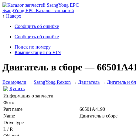
SsangYong EPC Каталог запчастей
↑
Наверх
Сообщить об ошибке
Сообщить об ошибке
Поиск по номеру
Комплектация по VIN
Двигатель в сборе
— 66501A4
Все модели
→
SsangYong Rexton
→
Двигатель
→
Дигатель и б
Купить
Информация о запчасти
Фото
Part name
66501A4190
Name
Двигатель в сборе
Drive type
L / R
Old part