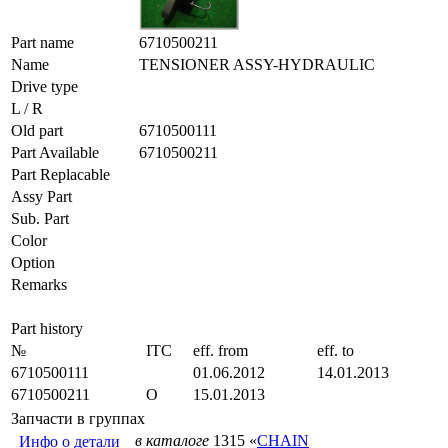
Part name
6710500211
Name
TENSIONER ASSY-HYDRAULIC
Drive type
L / R
Old part
6710500111
Part Available
6710500211
Part Replacable
Assy Part
Sub. Part
Color
Option
Remarks
Part history
№
ITC
eff. from
eff. to
6710500111
01.06.2012
14.01.2013
6710500211
O
15.01.2013
Запчасти в группах
в каталоге
1315 «
CHAIN
Инфо о детали