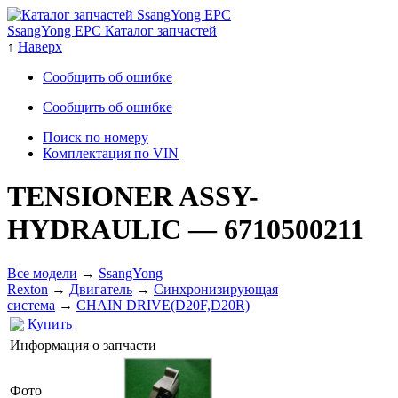
SsangYong EPC Каталог запчастей
↑
Наверх
Сообщить об ошибке
Сообщить об ошибке
Поиск по номеру
Комплектация по VIN
TENSIONER ASSY-
HYDRAULIC
— 6710500211
Все модели
→
SsangYong
Rexton
→
Двигатель
→
Cинхронизирующая
система
→
CHAIN DRIVE(D20F,D20R)
Купить
Информация о запчасти
Фото