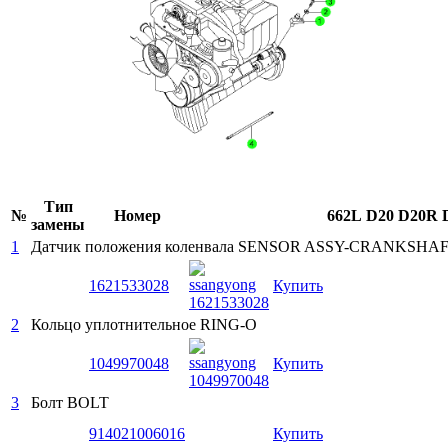
Тип
№
Номер
662L
D20
D20R
замены
1
Датчик положения коленвала
SENSOR ASSY-CRANKSHAF
1621533028
Купить
2
Кольцо уплотнительное
RING-O
1049970048
Купить
3
Болт
BOLT
914021006016
Купить