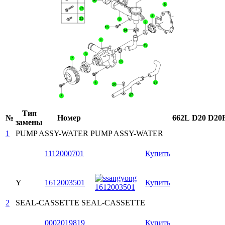
Тип
№
Номер
662L
D20
D20
замены
1
PUMP ASSY-WATER
PUMP ASSY-WATER
1112000701
Купить
Y
1612003501
Купить
2
SEAL-CASSETTE
SEAL-CASSETTE
0002019819
Купить