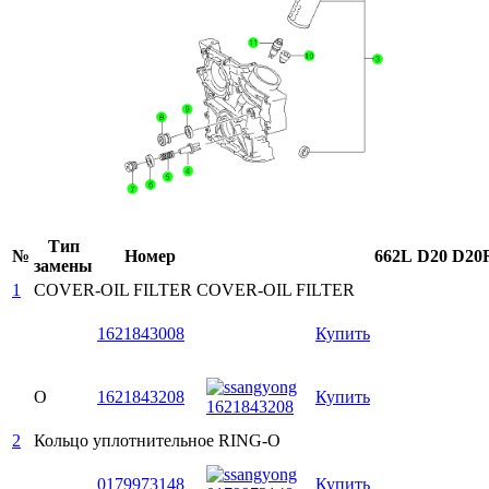
Тип
№
Номер
662L
D20
D20
замены
1
COVER-OIL FILTER
COVER-OIL FILTER
1621843008
Купить
O
1621843208
Купить
2
Кольцо уплотнительное
RING-O
0179973148
Купить