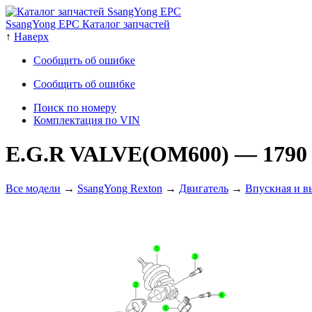
SsangYong EPC Каталог запчастей
↑
Наверх
Сообщить об ошибке
Сообщить об ошибке
Поиск по номеру
Комплектация по VIN
E.G.R VALVE(OM600)
— 1790
Все модели
→
SsangYong Rexton
→
Двигатель
→
Впускная и в