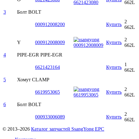
662L
3
Болт
BOLT
2
000912008200
Купить
662L
2
Y
000912008009
Купить
662L
4
PIPE-EGR
PIPE-EGR
1
6621423164
Купить
662L
5
Хомут
CLAMP
2
6619953065
Купить
662L
6
Болт
BOLT
2
000933006089
Купить
662L
© 2013–2026
Каталог запчастей SsangYong EPC