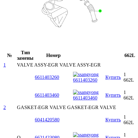
Тип
№
Номер
662L
замены
1
VALVE ASSY-EGR
VALVE ASSY-EGR
1
6611403260
Купить
662L
1
6611403460
Купить
662L
2
GASKET-EGR VALVE
GASKET-EGR VALVE
1
6041420580
Купить
662L
1
O
6621423080
Купить