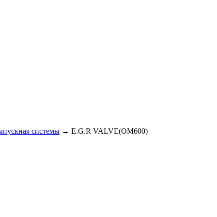
ыпускная системы
→ E.G.R VALVE(OM600)