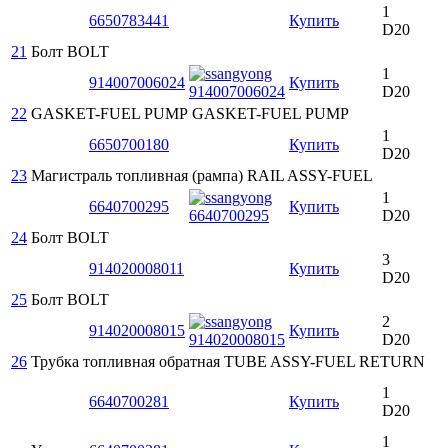
1
6650783441
Купить
D20
21
Болт
BOLT
1
914007006024
Купить
D20
22
GASKET-FUEL PUMP
GASKET-FUEL PUMP
1
6650700180
Купить
D20
23
Магистраль топливная (рампа)
RAIL ASSY-FUEL
1
6640700295
Купить
D20
24
Болт
BOLT
3
914020008011
Купить
D20
25
Болт
BOLT
2
914020008015
Купить
D20
26
Трубка топливная обратная
TUBE ASSY-FUEL RETURN
1
6640700281
Купить
D20
1