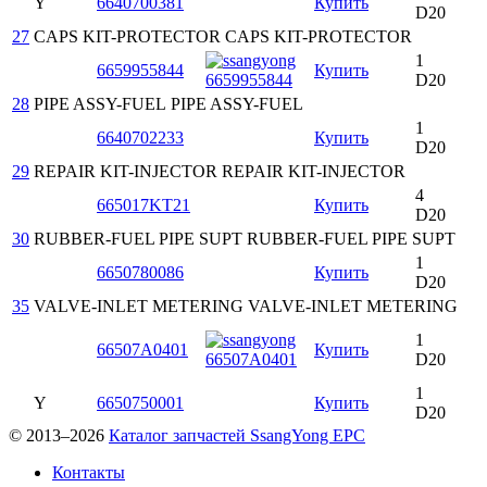
Y
6640700381
Купить
D20
27
CAPS KIT-PROTECTOR
CAPS KIT-PROTECTOR
1
6659955844
Купить
D20
28
PIPE ASSY-FUEL
PIPE ASSY-FUEL
1
6640702233
Купить
D20
29
REPAIR KIT-INJECTOR
REPAIR KIT-INJECTOR
4
665017KT21
Купить
D20
30
RUBBER-FUEL PIPE SUPT
RUBBER-FUEL PIPE SUPT
1
6650780086
Купить
D20
35
VALVE-INLET METERING
VALVE-INLET METERING
1
66507A0401
Купить
D20
1
Y
6650750001
Купить
D20
© 2013–2026
Каталог запчастей SsangYong EPC
Контакты