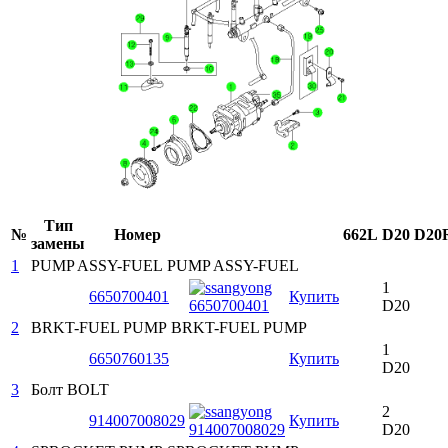
Тип
№
Номер
662L
D20
D20
замены
1
PUMP ASSY-FUEL
PUMP ASSY-FUEL
1
6650700401
Купить
D20
2
BRKT-FUEL PUMP
BRKT-FUEL PUMP
1
6650760135
Купить
D20
3
Болт
BOLT
2
914007008029
Купить
D20