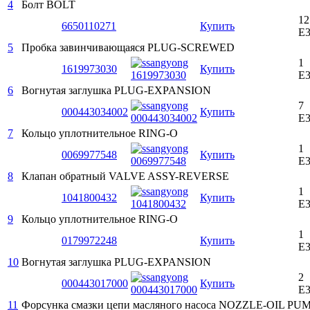
4
Болт
BOLT
12
6650110271
Купить
E
5
Пробка завинчивающаяся
PLUG-SCREWED
1
1619973030
Купить
E
6
Вогнутая заглушка
PLUG-EXPANSION
7
000443034002
Купить
E
7
Кольцо уплотнительное
RING-O
1
0069977548
Купить
E
8
Клапан обратный
VALVE ASSY-REVERSE
1
1041800432
Купить
E
9
Кольцо уплотнительное
RING-O
1
0179972248
Купить
E
10
Вогнутая заглушка
PLUG-EXPANSION
2
000443017000
Купить
E
11
Форсунка смазки цепи масляного насоса
NOZZLE-OIL PUM