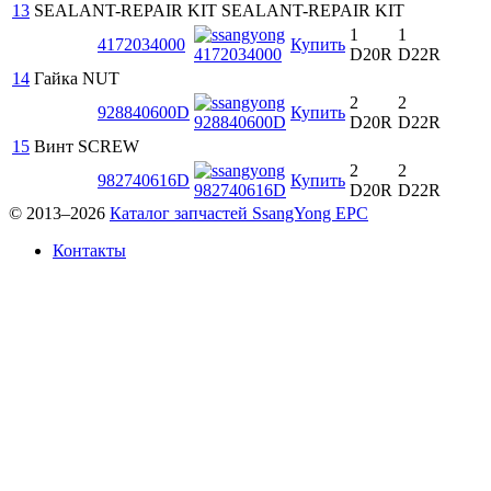
13
SEALANT-REPAIR KIT
SEALANT-REPAIR KIT
1
1
4172034000
Купить
D20R
D22R
14
Гайка
NUT
2
2
928840600D
Купить
D20R
D22R
15
Винт
SCREW
2
2
982740616D
Купить
D20R
D22R
© 2013–2026
Каталог запчастей SsangYong EPC
Контакты