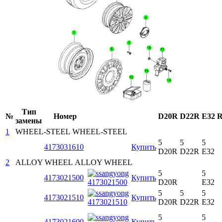
Тип
№
Номер
D20R
D22R
E32
R
замены
1
WHEEL-STEEL
WHEEL-STEEL
5
5
5
4173031610
Купить
D20R
D22R
E32
2
ALLOY WHEEL
ALLOY WHEEL
5
5
4173021500
Купить
D20R
E32
5
5
5
4173021510
Купить
D20R
D22R
E32
5
5
4173021600
Купить