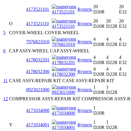
20
20
4173521101
Купить
D20R
E32
20
20
20
O
4173521110
Купить
D20R
D22R
E32
5
COVER-WHEEL
COVER-WHEEL
4
4
4
7976821010
Купить
D20R
D22R
E32
6
CAP ASSY-WHEEL
CAP ASSY-WHEEL
4
4
4
4178032201
Купить
D20R
D22R
E32
4
4
4
4178032300
Купить
D20R
D22R
E32
11
CASE ASSY-REPAIR KIT
CASE ASSY-REPAIR KIT
1
1
0923021000
Купить
D20R
D22R
12
COMPRESSOR ASSY-REPAIR KIT
COMPRESSOR ASSY-RE
1
4171034000
Купить
D20R
1
1
Y
4171034001
Купить
D20R
D22R