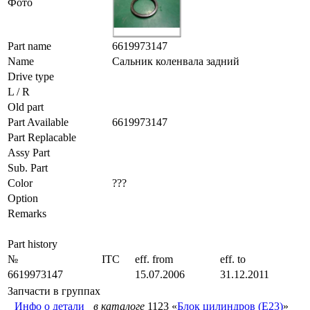
Фото
Part name
6619973147
Name
Сальник коленвала задний
Drive type
L / R
Old part
Part Available
6619973147
Part Replacable
Assy Part
Sub. Part
Color
???
Option
Remarks
Part history
№
ITC
eff. from
eff. to
6619973147
15.07.2006
31.12.2011
Запчасти в группах
Инфо о детали
в каталоге
1123 «
Блок цилиндров (E23)
»