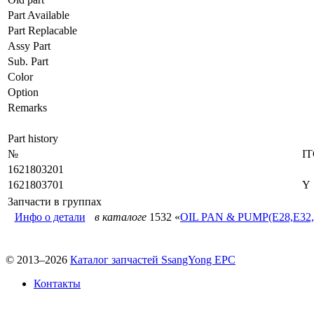
Part Available
Part Replacable
Assy Part
Sub. Part
Color
Option
Remarks
Part history
№
I
1621803201
1621803701
Y
Запчасти в группах
Инфо о детали
в каталоге
1532 «
OIL PAN & PUMP(E28,E32,
© 2013–2026
Каталог запчастей SsangYong EPC
Контакты