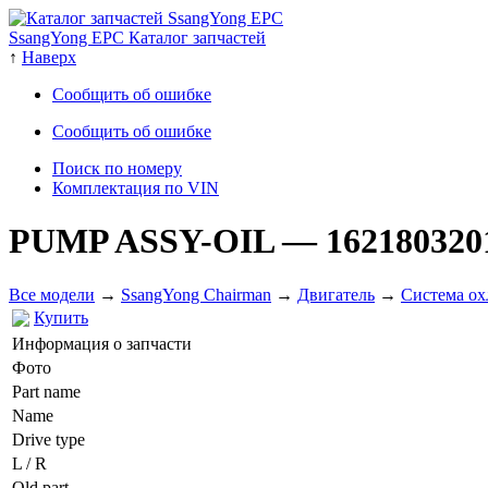
SsangYong EPC Каталог запчастей
↑
Наверх
Сообщить об ошибке
Сообщить об ошибке
Поиск по номеру
Комплектация по VIN
PUMP ASSY-OIL
— 162180320
Все модели
→
SsangYong Chairman
→
Двигатель
→
Система ох
Купить
Информация о запчасти
Фото
Part name
Name
Drive type
L / R
Old part