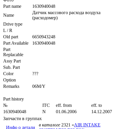
Part name
1630940048
Датчик массового расхода воздуха
Name
(расходомер)
Drive type
L / R
Old part
6650943248
Part Available
1630940048
Part
Replacable
Assy Part
Sub. Part
Color
???
Option
Remarks
06M/Y
Part history
№
ITC
eff. from
eff. to
1630940048
N
01.06.2006
14.12.2007
Запчасти в группах
в каталоге
2321 «
AIR INTAKE
Инфо о детали