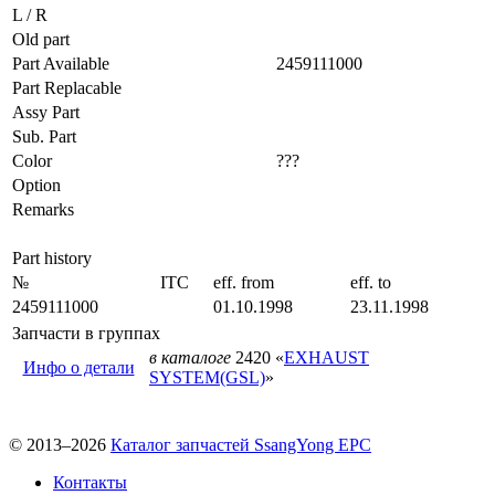
L / R
Old part
Part Available
2459111000
Part Replacable
Assy Part
Sub. Part
Color
???
Option
Remarks
Part history
№
ITC
eff. from
eff. to
2459111000
01.10.1998
23.11.1998
Запчасти в группах
в каталоге
2420 «
EXHAUST
Инфо о детали
SYSTEM(GSL)
»
© 2013–2026
Каталог запчастей SsangYong EPC
Контакты