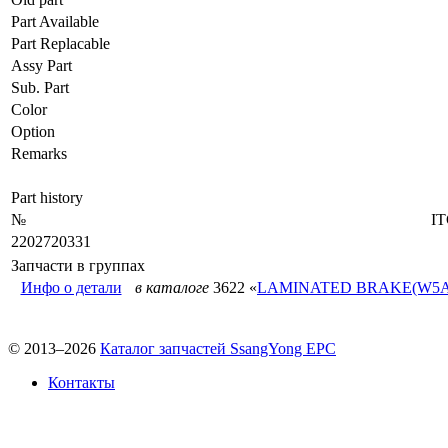
Part Available
Part Replacable
Assy Part
Sub. Part
Color
Option
Remarks
Part history
№
I
2202720331
Запчасти в группах
Инфо о детали
в каталоге
3622 «
LAMINATED BRAKE(W5A
© 2013–2026
Каталог запчастей SsangYong EPC
Контакты