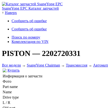
SsangYong EPC Каталог запчастей
↑
Наверх
Сообщить об ошибке
Сообщить об ошибке
Поиск по номеру
Комплектация по VIN
PISTON
— 2202720331
Все модели
→
SsangYong Chairman
→
Трансмиссия
→
Автомат
Купить
Информация о запчасти
Фото
Part name
Name
Drive type
L / R
Old part