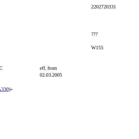
2202720331
???
W155
TC
eff. from
02.03.2005
330)
»