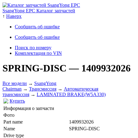
SsangYong EPC Каталог запчастей
↑
Наверх
Сообщить об ошибке
Сообщить об ошибке
Поиск по номеру
Комплектация по VIN
SPRING-DISC
— 1409932026
Все модели
→
SsangYong
Chairman
→
Трансмиссия
→
Автоматическая
трансмиссия
→
LAMINATED BRAKE(W5A330)
Купить
Информация о запчасти
Фото
Part name
1409932026
Name
SPRING-DISC
Drive type