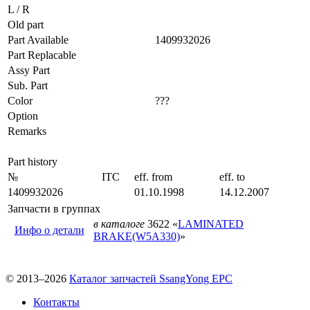
L / R
Old part
Part Available
1409932026
Part Replacable
Assy Part
Sub. Part
Color
???
Option
Remarks
Part history
№
ITC
eff. from
eff. to
1409932026
01.10.1998
14.12.2007
Запчасти в группах
в каталоге
3622 «
LAMINATED
Инфо о детали
BRAKE(W5A330)
»
© 2013–2026
Каталог запчастей SsangYong EPC
Контакты