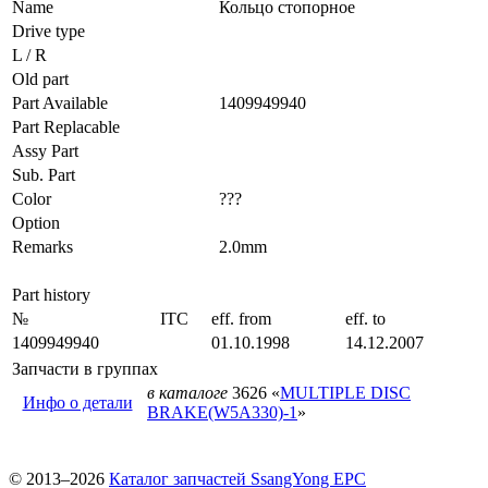
Name
Кольцо стопорное
Drive type
L / R
Old part
Part Available
1409949940
Part Replacable
Assy Part
Sub. Part
Color
???
Option
Remarks
2.0mm
Part history
№
ITC
eff. from
eff. to
1409949940
01.10.1998
14.12.2007
Запчасти в группах
в каталоге
3626 «
MULTIPLE DISC
Инфо о детали
BRAKE(W5A330)-1
»
© 2013–2026
Каталог запчастей SsangYong EPC