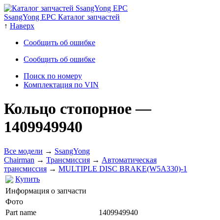
SsangYong EPC Каталог запчастей
↑
Наверх
Сообщить об ошибке
Сообщить об ошибке
Поиск по номеру
Комплектация по VIN
Кольцо стопорное
—
1409949940
Все модели
→
SsangYong
Chairman
→
Трансмиссия
→
Автоматическая
трансмиссия
→
MULTIPLE DISC BRAKE(W5A330)-1
Купить
Информация о запчасти
Фото
Part name
1409949940