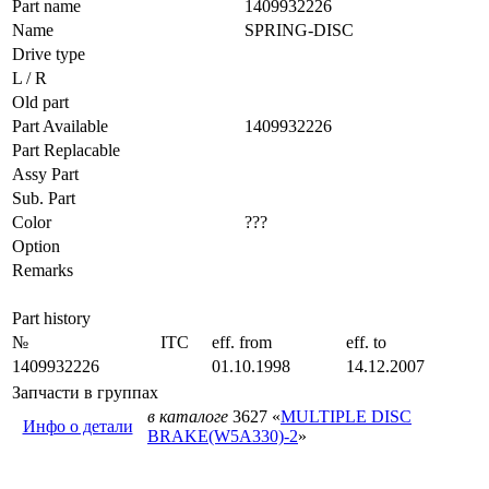
Part name
1409932226
Name
SPRING-DISC
Drive type
L / R
Old part
Part Available
1409932226
Part Replacable
Assy Part
Sub. Part
Color
???
Option
Remarks
Part history
№
ITC
eff. from
eff. to
1409932226
01.10.1998
14.12.2007
Запчасти в группах
в каталоге
3627 «
MULTIPLE DISC
Инфо о детали
BRAKE(W5A330)-2
»