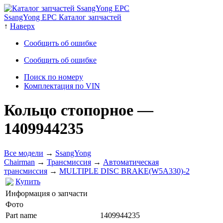
SsangYong EPC Каталог запчастей
↑
Наверх
Сообщить об ошибке
Сообщить об ошибке
Поиск по номеру
Комплектация по VIN
Кольцо стопорное
—
1409944235
Все модели
→
SsangYong
Chairman
→
Трансмиссия
→
Автоматическая
трансмиссия
→
MULTIPLE DISC BRAKE(W5A330)-2
Купить
Информация о запчасти
Фото
Part name
1409944235