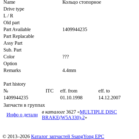
Name
Кольцо стопорное
Drive type
L / R
Old part
Part Available
1409944235
Part Replacable
Assy Part
Sub. Part
Color
???
Option
Remarks
4.4mm
Part history
№
ITC
eff. from
eff. to
1409944235
01.10.1998
14.12.2007
Запчасти в группах
в каталоге
3627 «
MULTIPLE DISC
Инфо о детали
BRAKE(W5A330)-2
»
© 2013–2026
Каталог запчастей SsangYong EPC