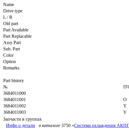
Name
Drive type
L / R
Old part
Part Available
Part Replacable
Assy Part
Sub. Part
Color
Option
Remarks
Part history
№
IT
3684011000
3684011001
O
3684011002
Y
3684011003
Y
Запчасти в группах
Инфо о детали
в каталоге
3750 «
Система охлаждения АКП