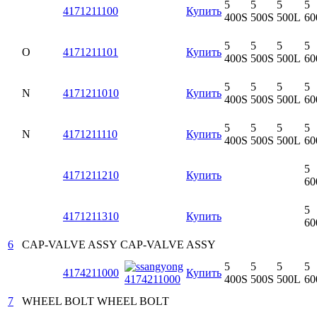
5
5
5
5
4171211100
Купить
400S
500S
500L
60
5
5
5
5
O
4171211101
Купить
400S
500S
500L
60
5
5
5
5
N
4171211010
Купить
400S
500S
500L
60
5
5
5
5
N
4171211110
Купить
400S
500S
500L
60
5
4171211210
Купить
60
5
4171211310
Купить
60
6
CAP-VALVE ASSY
CAP-VALVE ASSY
5
5
5
5
4174211000
Купить
400S
500S
500L
60
7
WHEEL BOLT
WHEEL BOLT