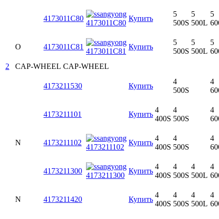
5
5
5
4173011C80
Купить
500S
500L
60
5
5
5
O
4173011C81
Купить
500S
500L
60
2
CAP-WHEEL
CAP-WHEEL
4
4
4173211530
Купить
500S
60
4
4
4
4173211101
Купить
400S
500S
60
4
4
4
N
4173211102
Купить
400S
500S
60
4
4
4
4
4173211300
Купить
400S
500S
500L
60
4
4
4
4
N
4173211420
Купить
400S
500S
500L
60