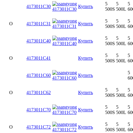
5
5
5
4173011C30
Купить
500S
500L
60
5
5
5
O
4173011C31
Купить
500S
500L
60
5
5
5
4173011C40
Купить
500S
500L
60
5
5
5
O
4173011C41
Купить
500S
500L
60
5
4173011C60
Купить
60
5
5
5
O
4173011C62
Купить
500S
500L
60
5
5
5
4173011C70
Купить
500S
500L
60
5
5
5
O
4173011C72
Купить
500S
500L
60