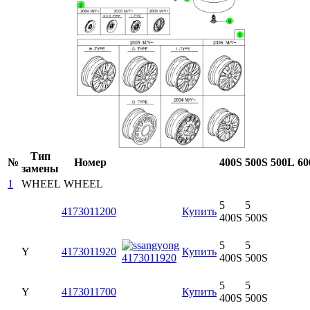
Тип
№
Номер
400S
500S
500L
60
замены
1
WHEEL
WHEEL
5
5
4173011200
Купить
400S
500S
5
5
Y
4173011920
Купить
400S
500S
5
5
Y
4173011700
Купить
400S
500S