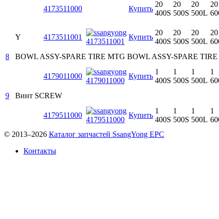
20
20
20
20
4173511000
Купить
400S
500S
500L
60
20
20
20
20
Y
4173511001
Купить
400S
500S
500L
60
8
BOWL ASSY-SPARE TIRE MTG
BOWL ASSY-SPARE TIRE
1
1
1
1
4179011000
Купить
400S
500S
500L
60
9
Винт
SCREW
1
1
1
1
4179511000
Купить
400S
500S
500L
60
© 2013–2026
Каталог запчастей SsangYong EPC
Контакты