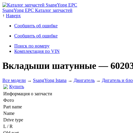
SsangYong EPC Каталог запчастей
↑
Наверх
Сообщить об ошибке
Сообщить об ошибке
Поиск по номеру
Комплектация по VIN
Вкладыши шатунные
— 6020
Все модели
→
SsangYong Istana
→
Двигатель
→
Дигатель и бл
Купить
Информация о запчасти
Фото
Part name
Name
Drive type
L / R
Old part