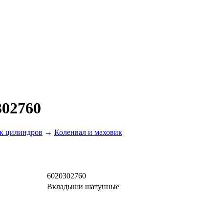
302760
ок цилиндров
→
Коленвал и маховик
6020302760
Вкладыши шатунные