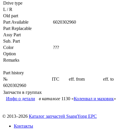
Drive type
L / R
Old part
Part Available
6020302960
Part Replacable
Assy Part
Sub. Part
Color
???
Option
Remarks
Part history
№
ITC
eff. from
eff. to
6020302960
Запчасти в группах
Инфо о детали
в каталоге
1130 «
Коленвал и маховик
»
© 2013–2026
Каталог запчастей SsangYong EPC
Контакты