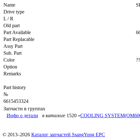
Name
S
Drive type
L / R
Old part
Part Available
6
Part Replacable
Assy Part
Sub. Part
Color
?
Option
Remarks
Part history
№
6615453324
Запчасти в группах
Инфо о детали
в каталоге
1520 «
COOLING SYSTEM(OM600
© 2013–2026
Каталог запчастей SsangYong EPC