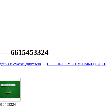
P
— 6615453324
дения и смазки двигателя
→
COOLING SYSTEM(OM600,D20,D2
615453324