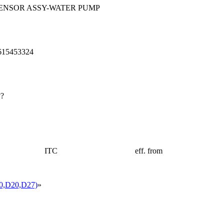
ENSOR ASSY-WATER PUMP
615453324
??
ITC
eff. from
,D20,D27)
»