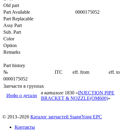
Old part
Part Available
0000175052
Part Replacable
Assy Part
Sub. Part
Color
Option
Remarks
Part history
№
ITC
eff. from
eff. to
0000175052
Запчасти в группах
в каталоге
1830 «
INJECTION PIPE
Инфо о детали
BRACKET & NOZZLE(OM600)
»
© 2013–2026
Каталог запчастей SsangYong EPC
Контакты