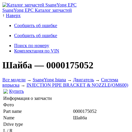
SsangYong EPC Каталог запчастей
↑
Наверх
Сообщить об ошибке
Сообщить об ошибке
Поиск по номеру
Комплектация по VIN
Шайба
— 0000175052
Все модели
→
SsangYong Istana
→
Двигатель
→
Система
впрыска
→
INJECTION PIPE BRACKET & NOZZLE(OM600)
Купить
Информация о запчасти
Фото
Part name
0000175052
Name
Шайба
Drive type
L / R