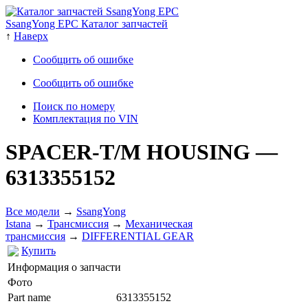
SsangYong EPC Каталог запчастей
↑
Наверх
Сообщить об ошибке
Сообщить об ошибке
Поиск по номеру
Комплектация по VIN
SPACER-T/M HOUSING
—
6313355152
Все модели
→
SsangYong
Istana
→
Трансмиссия
→
Механическая
трансмиссия
→
DIFFERENTIAL GEAR
Купить
Информация о запчасти
Фото
Part name
6313355152