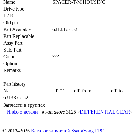
Name
SPACER-T/M HOUSING
Drive type
L / R
Old part
Part Available
6313355152
Part Replacable
Assy Part
Sub. Part
Color
???
Option
Remarks
Part history
№
ITC
eff. from
eff. to
6313355152
Запчасти в группах
Инфо о детали
в каталоге
3125 «
DIFFERENTIAL GEAR
»
© 2013–2026
Каталог запчастей SsangYong EPC