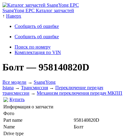
SsangYong EPC Каталог запчастей
↑
Наверх
Сообщить об ошибке
Сообщить об ошибке
Поиск по номеру
Комплектация по VIN
Болт
— 958140820D
Все модели
→
SsangYong
Istana
→
Трансмиссия
→
Переключение передач
трансмиссии
→
Механизм переключения передач МКПП
Купить
Информация о запчасти
Фото
Part name
958140820D
Name
Болт
Drive type