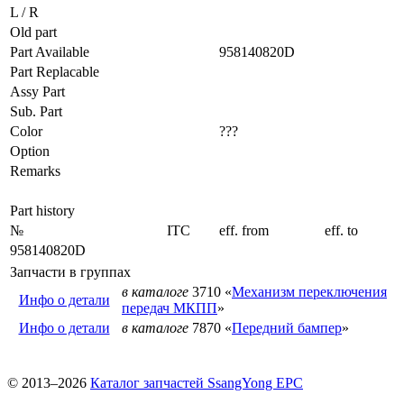
L / R
Old part
Part Available
958140820D
Part Replacable
Assy Part
Sub. Part
Color
???
Option
Remarks
Part history
№
ITC
eff. from
eff. to
958140820D
Запчасти в группах
в каталоге
3710 «
Механизм переключения
Инфо о детали
передач МКПП
»
Инфо о детали
в каталоге
7870 «
Передний бампер
»
© 2013–2026
Каталог запчастей SsangYong EPC