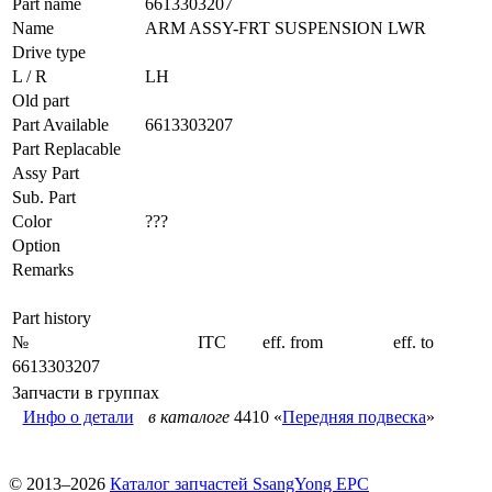
Part name
6613303207
Name
ARM ASSY-FRT SUSPENSION LWR
Drive type
L / R
LH
Old part
Part Available
6613303207
Part Replacable
Assy Part
Sub. Part
Color
???
Option
Remarks
Part history
№
ITC
eff. from
eff. to
6613303207
Запчасти в группах
Инфо о детали
в каталоге
4410 «
Передняя подвеска
»
© 2013–2026
Каталог запчастей SsangYong EPC