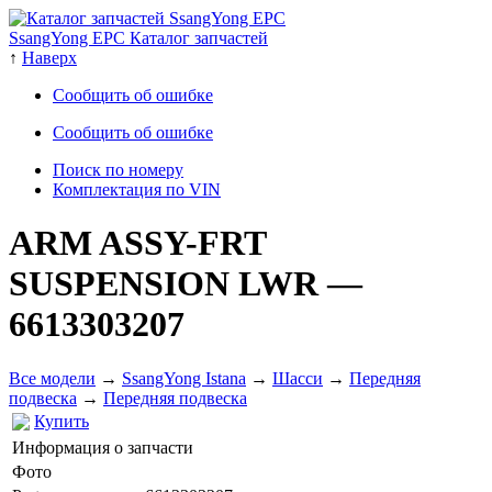
SsangYong EPC Каталог запчастей
↑
Наверх
Сообщить об ошибке
Сообщить об ошибке
Поиск по номеру
Комплектация по VIN
ARM ASSY-FRT
SUSPENSION LWR
—
6613303207
Все модели
→
SsangYong Istana
→
Шасси
→
Передняя
подвеска
→
Передняя подвеска
Купить
Информация о запчасти
Фото