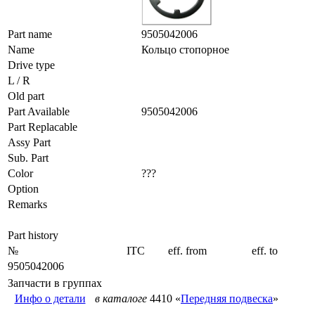
Part name
9505042006
Name
Кольцо стопорное
Drive type
L / R
Old part
Part Available
9505042006
Part Replacable
Assy Part
Sub. Part
Color
???
Option
Remarks
Part history
№
ITC
eff. from
eff. to
9505042006
Запчасти в группах
Инфо о детали
в каталоге
4410 «
Передняя подвеска
»