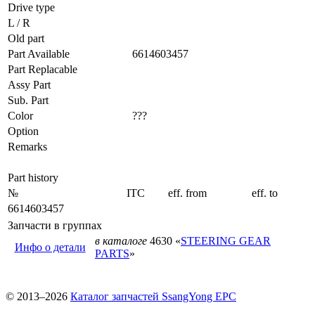
Drive type
L / R
Old part
Part Available
6614603457
Part Replacable
Assy Part
Sub. Part
Color
???
Option
Remarks
Part history
№
ITC
eff. from
eff. to
6614603457
Запчасти в группах
в каталоге
4630 «
STEERING GEAR
Инфо о детали
PARTS
»
© 2013–2026
Каталог запчастей SsangYong EPC