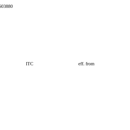
603880
ITC
eff. from