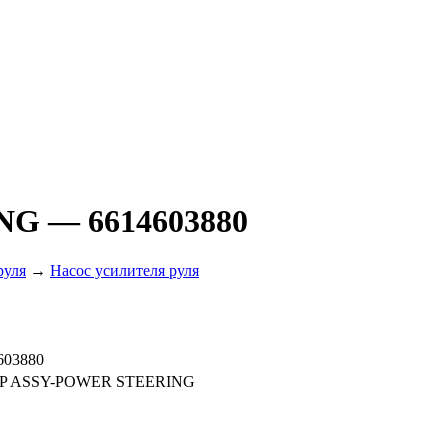
ING
— 6614603880
руля
→
Насос усилителя руля
603880
P ASSY-POWER STEERING