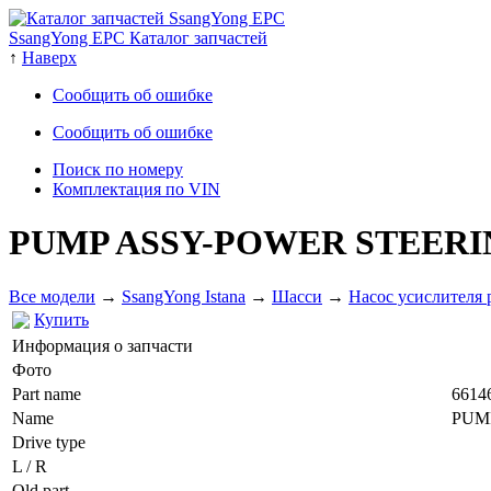
SsangYong EPC Каталог запчастей
↑
Наверх
Сообщить об ошибке
Сообщить об ошибке
Поиск по номеру
Комплектация по VIN
PUMP ASSY-POWER STEER
Все модели
→
SsangYong Istana
→
Шасси
→
Насос усислителя 
Купить
Информация о запчасти
Фото
Part name
6614
Name
PUM
Drive type
L / R
Old part