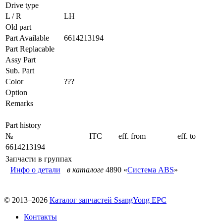
Drive type
L / R
LH
Old part
Part Available
6614213194
Part Replacable
Assy Part
Sub. Part
Color
???
Option
Remarks
Part history
№
ITC
eff. from
eff. to
6614213194
Запчасти в группах
Инфо о детали
в каталоге
4890 «
Система ABS
»
© 2013–2026
Каталог запчастей SsangYong EPC
Контакты