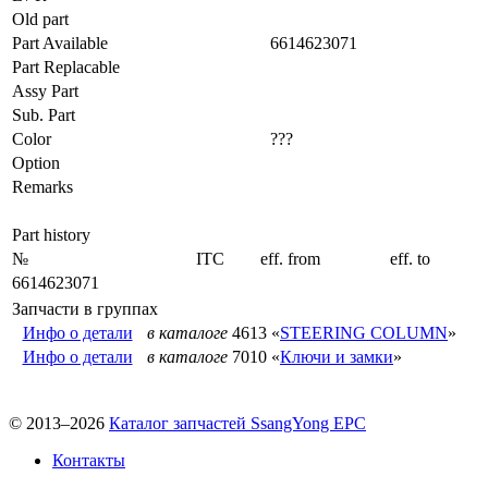
Old part
Part Available
6614623071
Part Replacable
Assy Part
Sub. Part
Color
???
Option
Remarks
Part history
№
ITC
eff. from
eff. to
6614623071
Запчасти в группах
Инфо о детали
в каталоге
4613 «
STEERING COLUMN
»
Инфо о детали
в каталоге
7010 «
Ключи и замки
»
© 2013–2026
Каталог запчастей SsangYong EPC
Контакты