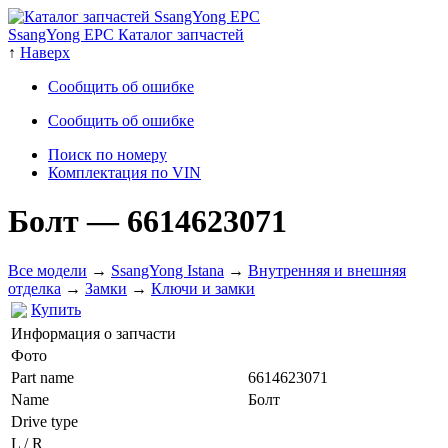
SsangYong EPC Каталог запчастей
↑
Наверх
Сообщить об ошибке
Сообщить об ошибке
Поиск по номеру
Комплектация по VIN
Болт
— 6614623071
Все модели
→
SsangYong Istana
→
Внутренняя и внешняя
отделка
→
Замки
→
Ключи и замки
Купить
Информация о запчасти
Фото
Part name
6614623071
Name
Болт
Drive type
L / R