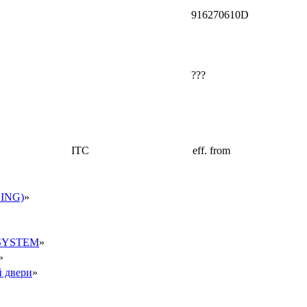
916270610D
???
ITC
eff. from
ING)
»
SYSTEM
»
»
й двери
»