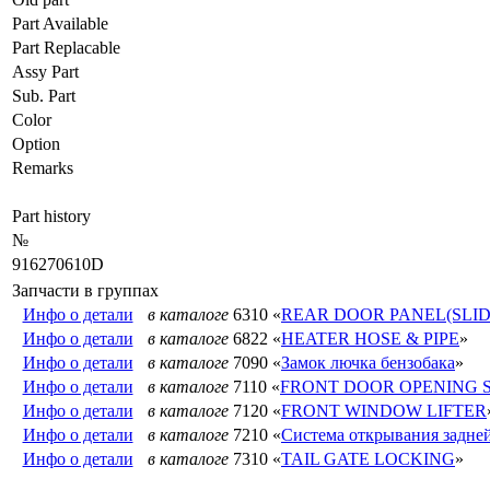
Part Available
Part Replacable
Assy Part
Sub. Part
Color
Option
Remarks
Part history
№
916270610D
Запчасти в группах
Инфо о детали
в каталоге
6310 «
REAR DOOR PANEL(SLID
Инфо о детали
в каталоге
6822 «
HEATER HOSE & PIPE
»
Инфо о детали
в каталоге
7090 «
Замок лючка бензобака
»
Инфо о детали
в каталоге
7110 «
FRONT DOOR OPENING 
Инфо о детали
в каталоге
7120 «
FRONT WINDOW LIFTER
Инфо о детали
в каталоге
7210 «
Система открывания задне
Инфо о детали
в каталоге
7310 «
TAIL GATE LOCKING
»