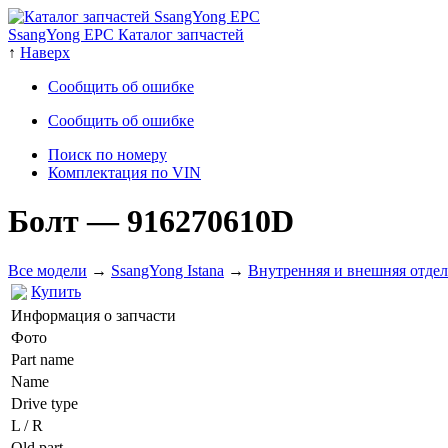
SsangYong EPC Каталог запчастей
↑
Наверх
Сообщить об ошибке
Сообщить об ошибке
Поиск по номеру
Комплектация по VIN
Болт
— 916270610D
Все модели
→
SsangYong Istana
→
Внутренняя и внешняя отдел
Купить
Информация о запчасти
Фото
Part name
Name
Drive type
L / R
Old part