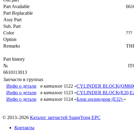
Part Available
661
Part Replacable
Assy Part
Sub. Part
Color
???
Option
Remarks
TH
Part history
№
IT
6610113013
Запчасти в группах
Инфо о детали
в каталоге
1122 «
CYLINDER BLOCK(OM60
Инфо о детали
в каталоге
1123 «
CYLINDER BLOCK(E20,E2
Инфо о детали
в каталоге
1124 «
Блок цилиндров (E32)
»
© 2013–2026
Каталог запчастей SsangYong EPC
Контакты