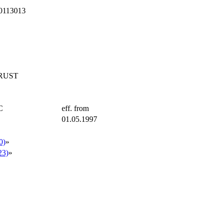
0113013
RUST
C
eff. from
01.05.1997
0)
»
3)
»