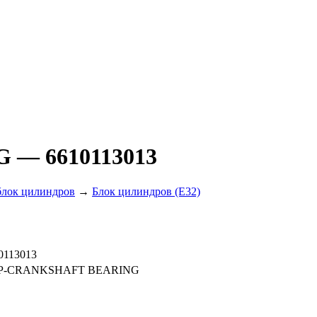
NG
— 6610113013
блок цилиндров
→
Блок цилиндров (E32)
0113013
P-CRANKSHAFT BEARING