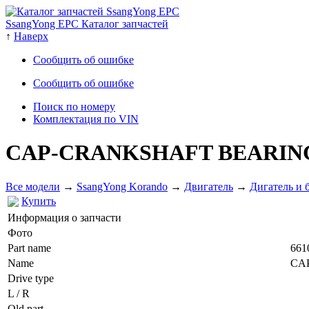
SsangYong EPC Каталог запчастей
↑
Наверх
Сообщить об ошибке
Сообщить об ошибке
Поиск по номеру
Комплектация по VIN
CAP-CRANKSHAFT BEARI
Все модели
→
SsangYong Korando
→
Двигатель
→
Дигатель и 
Купить
Информация о запчасти
Фото
Part name
661
Name
CA
Drive type
L / R
Old part