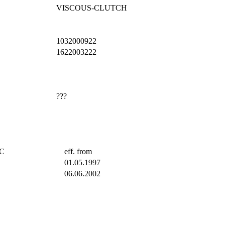
VISCOUS-CLUTCH
1032000922
1622003222
???
TC
eff. from
01.05.1997
06.06.2002