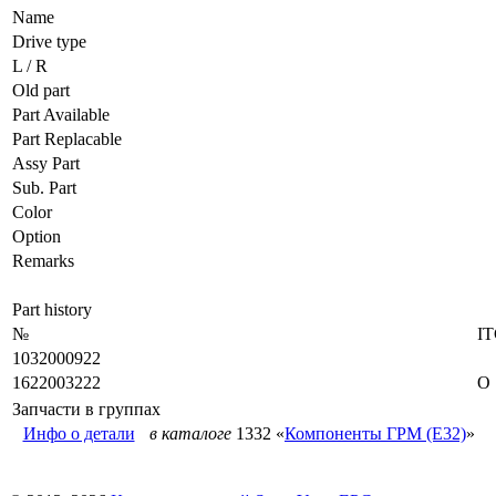
Name
Drive type
L / R
Old part
Part Available
Part Replacable
Assy Part
Sub. Part
Color
Option
Remarks
Part history
№
I
1032000922
1622003222
O
Запчасти в группах
Инфо о детали
в каталоге
1332 «
Компоненты ГРМ (E32)
»