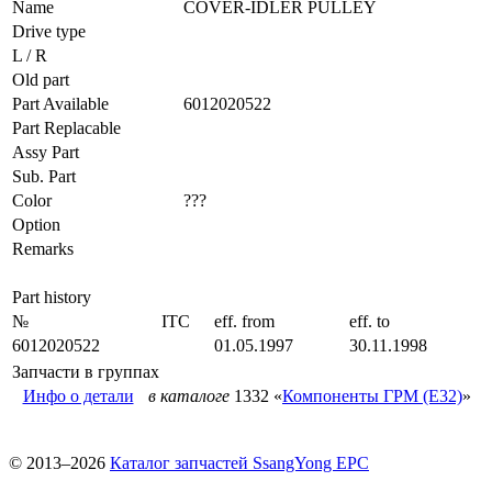
Name
COVER-IDLER PULLEY
Drive type
L / R
Old part
Part Available
6012020522
Part Replacable
Assy Part
Sub. Part
Color
???
Option
Remarks
Part history
№
ITC
eff. from
eff. to
6012020522
01.05.1997
30.11.1998
Запчасти в группах
Инфо о детали
в каталоге
1332 «
Компоненты ГРМ (E32)
»
© 2013–2026
Каталог запчастей SsangYong EPC