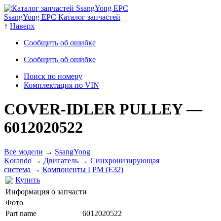
SsangYong EPC Каталог запчастей
↑
Наверх
Сообщить об ошибке
Сообщить об ошибке
Поиск по номеру
Комплектация по VIN
COVER-IDLER PULLEY
—
6012020522
Все модели
→
SsangYong
Korando
→
Двигатель
→
Cинхронизирующая
система
→
Компоненты ГРМ (E32)
Купить
Информация о запчасти
Фото
Part name
6012020522