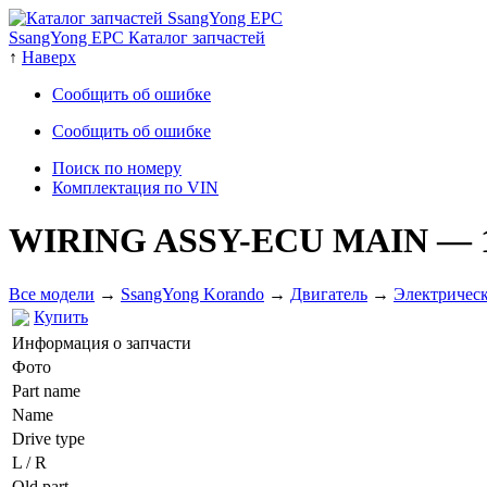
SsangYong EPC Каталог запчастей
↑
Наверх
Сообщить об ошибке
Сообщить об ошибке
Поиск по номеру
Комплектация по VIN
WIRING ASSY-ECU MAIN
— 
Все модели
→
SsangYong Korando
→
Двигатель
→
Электрическ
Купить
Информация о запчасти
Фото
Part name
Name
Drive type
L / R
Old part