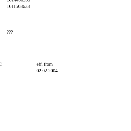
1611503633
???
C
eff. from
02.02.2004